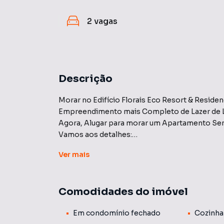
2
vagas
Descrição
Morar no Edifício Florais Eco Resort & Residen
Empreendimento mais Completo de Lazer de L
Agora, Alugar para morar um Apartamento Sem
Vamos aos detalhes:
- COZINHA Americana e Área de Serviço, com;
Ver
mais
* Cook Top, * Microondas, * Depurador, * Ban
armário e Varal, Piso Porcelanato, * Luminári
- SALA DE ESTAR e JANTAR com;* Sofá Retrátil
Comodidades do imóvel
Ar Condicionado, * Parede Revestida Madeira 
Rebaixado
Em condomínio fechado
Cozinha
- SACADA com,* Screen Glass, * Mesa de Made