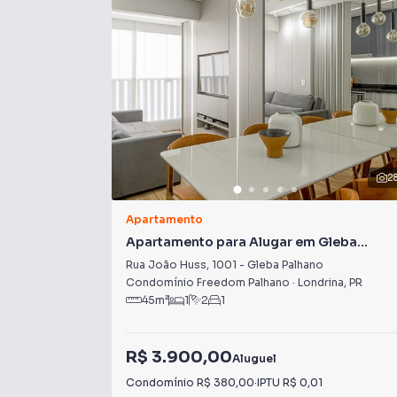
2
Apartamento
Apartamento para Alugar em Gleba
Palhano
Rua João Huss
,
1001
-
Gleba Palhano
Condomínio Freedom Palhano
·
Londrina
,
PR
45
m²
1
2
1
R$ 3.900,00
Aluguel
Condomínio
R$ 380,00
·
IPTU
R$ 0,01