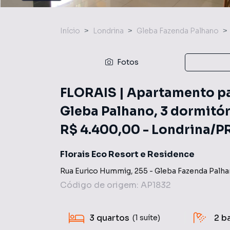
Início
Londrina
Gleba Fazenda Palhano
Fotos
FLORAIS | Apartamento pa
Gleba Palhano, 3 dormitóri
R$ 4.400,00 - Londrina/PR
Florais Eco Resort e Residence
Rua Eurico Hummig
,
255
-
Gleba Fazenda Palh
Código de origem:
AP1832
3
quartos
2
b
(1 suíte)