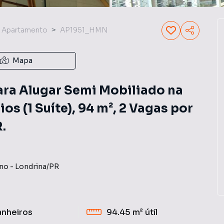
Apartamento
AP1951_HMN
Mapa
ra Alugar Semi Mobiliado na
os (1 Suíte), 94 m², 2 Vagas por
.
ano
-
Londrina
/
PR
anheiros
94.45 m²
útil