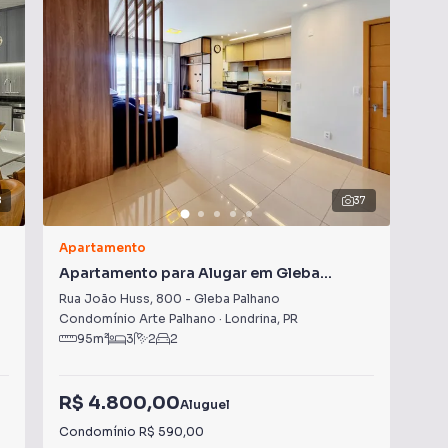
8
37
Apartamento
Apa
Apartamento para Alugar em Gleba
Ap
Palhano
Pa
Rua João Huss
,
800
-
Gleba Palhano
Joã
Condomínio Arte Palhano
·
Londrina
,
PR
Con
95
m²
3
2
2
R$ 4.800,00
R$
Aluguel
Condomínio
R$ 590,00
Con