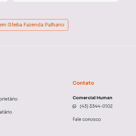
 em
Gleba Fazenda Palhano
Contato
Comercial Human
prietário
(43) 3344-0102
atário
Fale conosco