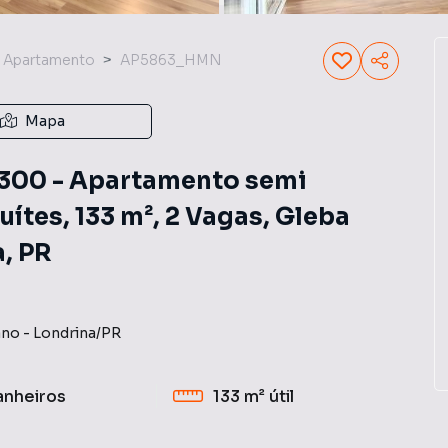
Apartamento
AP5863_HMN
Mapa
.300 - Apartamento semi
uítes, 133 m², 2 Vagas, Gleba
, PR
ano
-
Londrina
/
PR
anheiros
133 m²
útil