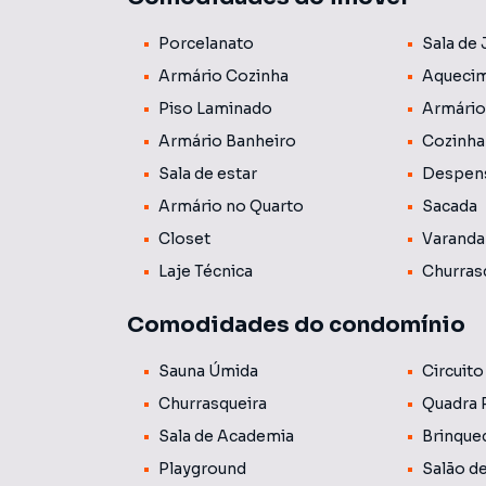
churrasqueira, ideal para momentos de lazer, a
Porcelanato
Sala de 
aquecimento a gás.
Armário Cozinha
Aquecim
📍 Localização Privilegiada: Localizado na reg
Piso Laminado
Armário
Londrina. Situado próximo ao Shopping Aurora
Armário Banheiro
Cozinha
infraestrutura completa de serviços, lazer e al
Sala de estar
Despen
✨ Lazer: O condomínio oferece uma área de laze
Armário no Quarto
Sacada
externa, piscina aquecida, academia moderna, 
Closet
Varanda
brinquedoteca. A segurança é garantida por p
Laje Técnica
Churras
câmeras.
Comodidades do condomínio
💡 Informações Importantes: O valor do cond
variar conforme as despesas mensais do edifíci
Sauna Úmida
Circuito
média e geralmente são cobradas juntamente
Churrasqueira
Quadra 
Sala de Academia
Brinque
Playground
Salão d