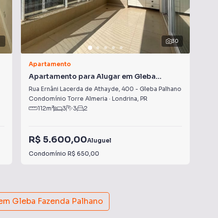
7
30
Apartamento
Apa
Apartamento para Alugar em Gleba
Ap
Palhano
Pa
Rua Ernâni Lacerda de Athayde
,
400
-
Gleba Palhano
Ala
Condomínio Torre Almeria
·
Londrina
,
PR
Con
112
m²
3
3
2
R$ 5.600,00
R$
Aluguel
Condomínio
R$ 650,00
Con
 em
Gleba Fazenda Palhano