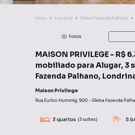
Início
Londrina
Gleba Fazenda Palhano
Fotos
MAISON PRIVILEGE - R$ 6
mobiliado para Alugar, 3 s
Fazenda Palhano, Londrina
Maison Privilege
Rua Eurico Hummig
,
900
-
Gleba Fazenda Palh
3
quartos
5
b
(3 suítes)