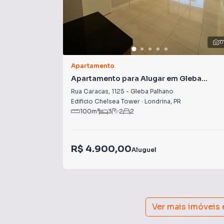
1
Apartamento
Apartamento para Alugar em Gleba
Palhano
Rua Caracas
,
1125
-
Gleba Palhano
Edificio Chelsea Tower
·
Londrina
,
PR
100
m²
3
2
2
R$ 4.900,00
Aluguel
Ver mais imóveis