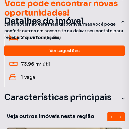
Você pode encontrar novas
oportunidades!
Detalhes do imóvel
Este imóvel não está mais disponível, mas você pode
conferir outros em nosso site ou deixar seu contato para
2
quartos
(1 suíte)
receber mais informações.
2
banheiros
Ver sugestões
73.96 m²
útil
1
vaga
Características principais
Sauna Úmida
Veja outros imóveis nesta região
Varanda