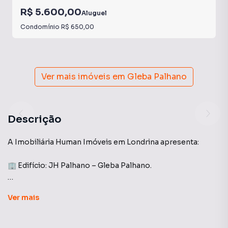
R$ 5.600,00
Aluguel
Condomínio
R$ 650,00
Ver mais imóveis em
Gleba Palhano
Descrição
A Imobiliária Human Imóveis em Londrina apresenta:
🏢 Edifício: JH Palhano – Gleba Palhano.
Apartamento mobiliado para locação, com 73,96 m² de
Ver
mais
área privativa, ideal para quem busca praticidade, conforto
e excelente localização. O imóvel conta com 2 dormitórios,
sendo 1 suíte, ambientes bem distribuídos e acabamento