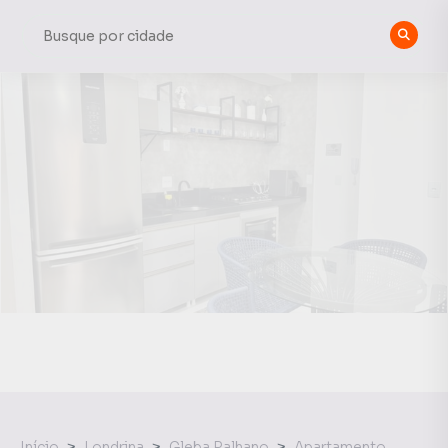
Início
Londrina
Gleba Palhano
Apartamento