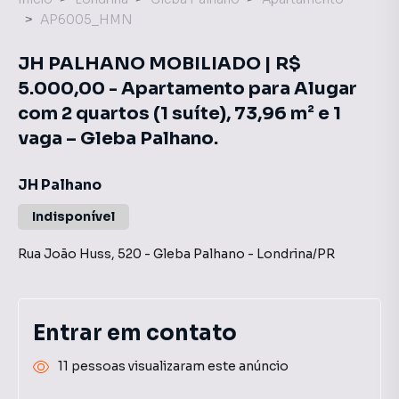
AP6005_HMN
JH PALHANO MOBILIADO | R$
5.000,00 - Apartamento para Alugar
com 2 quartos (1 suíte), 73,96 m² e 1
vaga – Gleba Palhano.
JH Palhano
Indisponível
Rua João Huss
,
520
-
Gleba Palhano
-
Londrina
/
PR
Entrar em contato
11 pessoas visualizaram este anúncio