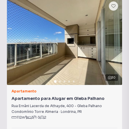
Armário Cozinha
Armário Suíte
Portaria 24h
Armário Banheiro
30
Apartamento
Apartamento para Alugar em Gleba Palhano
Rua Ernâni Lacerda de Athayde
,
400
-
Gleba Palhano
Condomínio Torre Almeria
·
Londrina
,
PR
112
m²
3
3
2