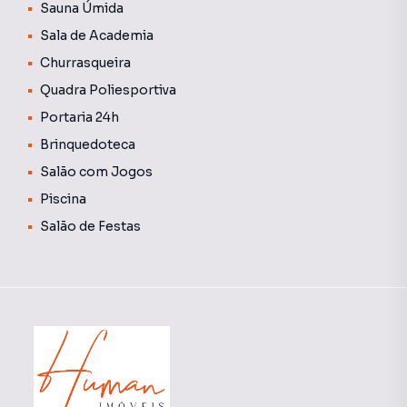
podendo variar conforme as despesas mensais do
Sauna Úmida
edifício. As tarifas de água e gás não estão incluídas nessa
Sala de Academia
média e geralmente são cobradas juntamente com o
Churrasqueira
boleto do condomínio.
Quadra Poliesportiva
Portaria 24h
Brinquedoteca
Salão com Jogos
Piscina
Salão de Festas