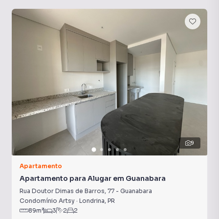
Sala de Jantar
Sacada
Armário Suíte
9
Apartamento
Apartamento para Alugar em Guanabara
Rua Doutor Dimas de Barros
,
77
-
Guanabara
Condomínio Artsy
·
Londrina
,
PR
89
m²
3
2
2