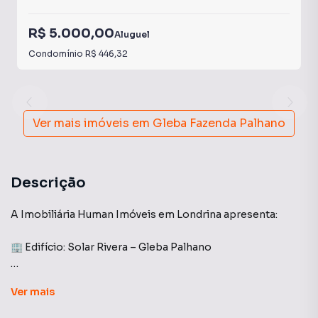
R$ 5.000,00
Aluguel
Condomínio
R$ 446,32
Ver mais imóveis em
Gleba Fazenda Palhano
Descrição
A Imobiliária Human Imóveis em Londrina apresenta:
🏢 Edifício: Solar Rivera – Gleba Palhano
Apartamento mobiliado para locação, ideal para quem
Ver
mais
busca conforto, praticidade e excelente localização. O
imóvel conta com 3 dormitórios, sendo 1 suíte, banheiro