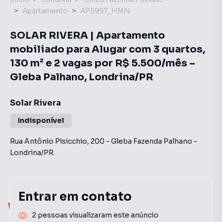
Apartamento
AP5997_HMN
SOLAR RIVERA | Apartamento
mobiliado para Alugar com 3 quartos,
130 m² e 2 vagas por R$ 5.500/mês –
Gleba Palhano, Londrina/PR
Solar Rivera
Indisponível
Rua Antônio Pisicchio
,
200
-
Gleba Fazenda Palhano
-
Londrina
/
PR
Entrar em contato
Você pode encontrar novas
2 pessoas visualizaram este anúncio