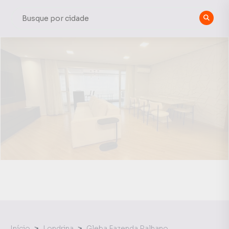
Início
Londrina
Gleba Fazenda Palhano