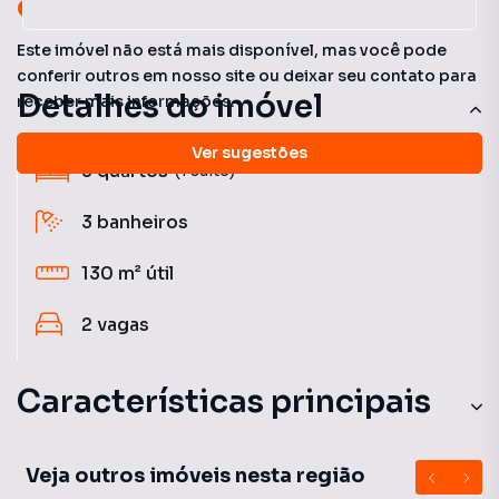
oportunidades!
Este imóvel não está mais disponível, mas você pode
conferir outros em nosso site ou deixar seu contato para
Detalhes do imóvel
receber mais informações.
Ver sugestões
3
quartos
(1 suíte)
3
banheiros
130 m²
útil
2
vagas
Características principais
Armário no Quarto
Veja outros imóveis nesta região
Churrasqueira