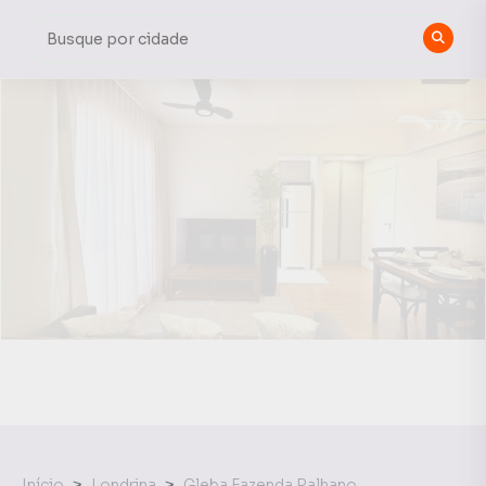
Início
Londrina
Gleba Fazenda Palhano