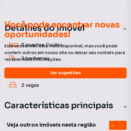
Você pode encontrar novas
Detalhes do imóvel
oportunidades!
2
quartos
(1 suíte)
Este imóvel não está mais disponível, mas você pode
conferir outros em nosso site ou deixar seu contato para
2
banheiros
receber mais informações.
67 m²
útil
Ver sugestões
2
vagas
Características principais
Ar-Condicionado
Veja outros imóveis nesta região
Churrasqueira