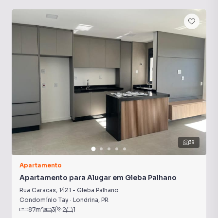
Sala de Academia
Aquecimento a Gás
Armário Cozinha
39
Apartamento
Apartamento para Alugar em Gleba Palhano
Rua Caracas
,
1421
-
Gleba Palhano
Condomínio Tay
·
Londrina
,
PR
87
m²
3
2
1