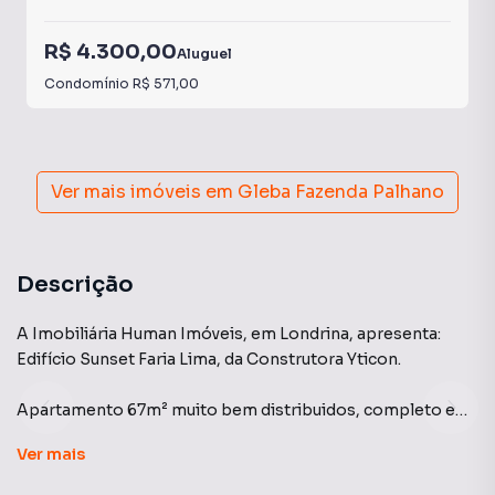
R$ 4.300,00
Aluguel
Condomínio
R$ 571,00
Ver mais imóveis em
Gleba Fazenda Palhano
Descrição
A Imobiliária Human Imóveis, em Londrina, apresenta:
Edifício Sunset Faria Lima, da Construtora Yticon.
Apartamento 67m² muito bem distribuidos, completo em
mobília para oferecer o máximo de conforto e elegância, o
Ver
mais
ambiente é perfeito para sua família. Sala estendida para
maior comodidade dos espaços, mobiliada com ar