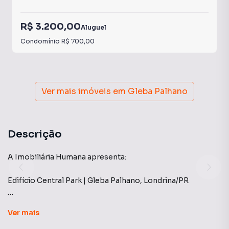
R$ 3.200,00
Aluguel
Condomínio
R$ 700,00
Ver mais imóveis em
Gleba Palhano
Descrição
A Imobiliária Humana apresenta:
Edifício Central Park | Gleba Palhano, Londrina/PR
Apartamento sofisticado e muito bem localizado,
Ver
mais
projetado para oferecer o máximo de conforto e
funcionalidade. Com uma planta inteligente que valoriza a