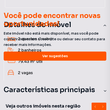
Você pode encontrar novas
oportunidades!
Detalhes do imóvel
Este imóvel não está mais disponível, mas você pode
2
quartos
(1 suíte)
conferir outros em nosso site ou deixar seu contato para
receber mais informações.
2
banheiros
Ver sugestões
79.43 m²
útil
2
vagas
Características principais
Armário Suíte
Veja outros imóveis nesta região