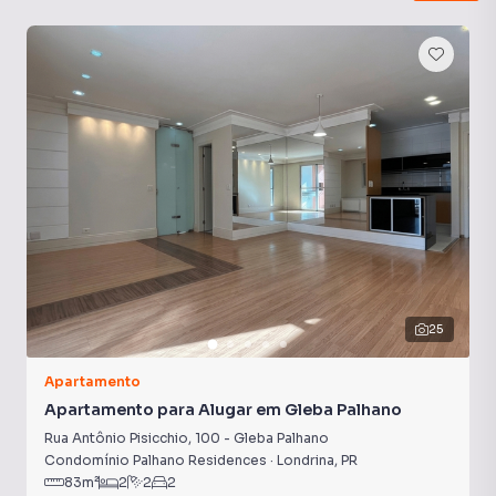
Portão Eletrônico
Sala de Academia
Portaria 24h
Ar-Condicionado
25
Apartamento
Apartamento para Alugar em Gleba Palhano
Rua Antônio Pisicchio
,
100
-
Gleba Palhano
Condomínio Palhano Residences
·
Londrina
,
PR
83
m²
2
2
2