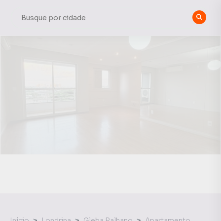
Início
Londrina
Gleba Palhano
Apartamento