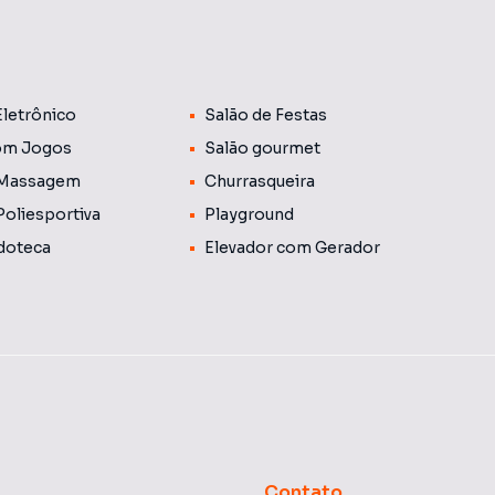
 aproximada, podendo variar conforme as despesas
não estão incluídas nessa média e geralmente são
ínio.
Eletrônico
Salão de Festas
om Jogos
Salão gourmet
 Massagem
Churrasqueira
Poliesportiva
Playground
doteca
Elevador com Gerador
Contato