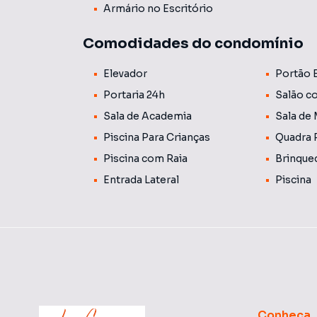
Armário no Escritório
💡 Informações Importantes:
O valor do condomínio divulgado é uma média
Comodidades do condomínio
mensais do edifício. As tarifas de água e gás 
cobradas juntamente com o boleto do condom
Elevador
Portão 
Portaria 24h
Salão c
Sala de Academia
Sala de
Piscina Para Crianças
Quadra 
Piscina com Raia
Brinque
Entrada Lateral
Piscina
Conheça