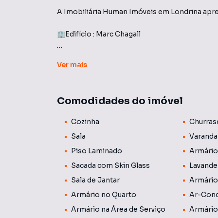
A Imobiliária Human Imóveis em Londrina apre
🏢Edifício : Marc Chagall
Apartamento planejado para o seu conforto, c
Ver
mais
completo em armários, presentes em todos os 
de ar-condicionado e cortinas já instaladas. A
elétrico, e o imóvel conta com aquecedor a gá
Comodidades do imóvel
fechamento em screen glass e tela solar, pro
proteção e elegância.
Cozinha
Churras
📍 Localização Privilegiada:
Sala
Varanda
Localizado em uma região estratégica de Londr
Piso Laminado
Armário
farmácias e cercado por uma infraestrutura com
Sacada com Skin Glass
Lavande
✨ Lazer:
Sala de Jantar
Armário
O condomínio oferece uma área de lazer com
Armário no Quarto
Ar-Cond
estar, que incluem piscina, academia, salão de 
Armário na Área de Serviço
Armário