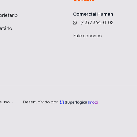
Comercial Human
prietário
(43) 3344-0102
atário
Fale conosco
e uso
·
Desenvolvido por