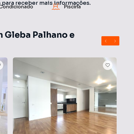
o para receber mais informações.
Condicionado
Piscina
m Gleba Palhano e