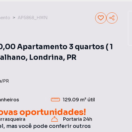
mento
AP5868_HMN
00 Apartamento 3 quartos ( 1
Palhano, Londrina, PR
a
/
PR
anheiros
129.09 m²
útil
ovas oportunidades!
rrasqueira
Portaria 24h
el, mas você pode conferir outros