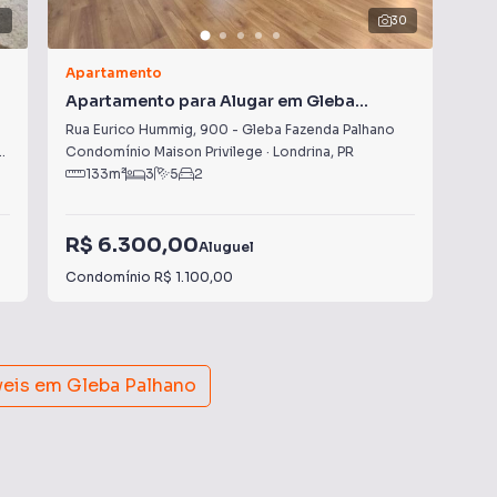
2
30
Apartamento
Apa
Apartamento para Alugar em Gleba
Ap
Fazenda Palhano
Pa
Rua Eurico Hummig
,
900
-
Gleba Fazenda Palhano
Rua
,
PR
Condomínio Maison Privilege
·
Londrina
,
PR
Con
133
m²
3
5
2
R$ 6.300,00
R$
Aluguel
Condomínio
R$ 1.100,00
Con
veis em
Gleba Palhano