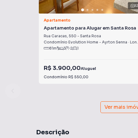
3
Apartamento
Apartamento para Alugar em Santa Rosa
Rua Caracas
,
550
-
Santa Rosa
Condomínio Evolution Home - Ayrton Senna
·
Londrina
81
m²
3
2
1
R$ 3.900,00
Aluguel
Condomínio
R$ 550,00
Ver mais imó
Descrição