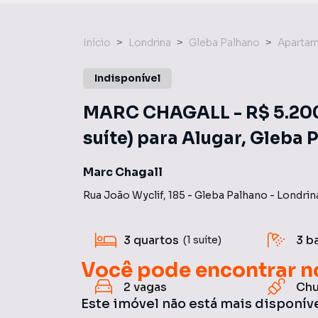
Início
Londrina
Gleba Palhano
Aparta
Indisponível
MARC CHAGALL - R$ 5.200,
suíte) para Alugar, Gleba 
Marc Chagall
Rua João Wyclif
,
185
-
Gleba Palhano
-
Londrin
3
quartos
3
b
(1 suíte)
Você pode encontrar n
2
vagas
Chu
Este imóvel não está mais disponív