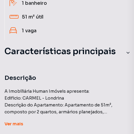
1
banheiro
51 m²
útil
1
vaga
Características principais
Churrasqueira
Piscina
Descrição
Aquecimento a Gás
A Imobiliária Human Imóveis apresenta:
Edifício: CARMEL - Londrina
Sala de Academia
Descrição do Apartamento: Apartamento de 51m²,
composto por 2 quartos, armários planejados,
Ar-Condicionado
oferecendo maior organização e aproveitamento de
Ver
mais
espaço. Na cozinha planejada, otimizando o ambiente e
proporcionando praticidade. banheiro com gabinete e