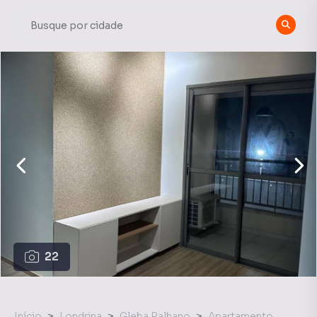
22
Início
Londrina
Gleba Palhano
Apartamento