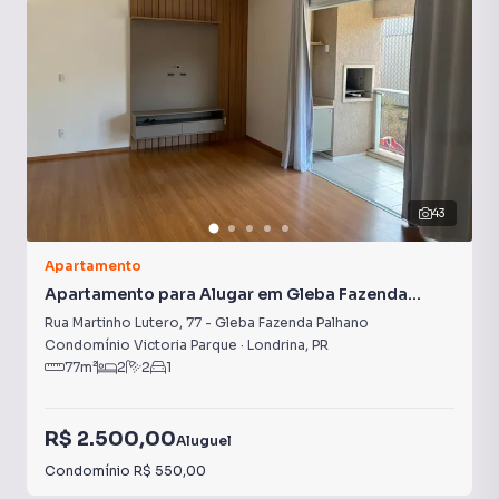
43
Apartamento
Apartamento para Alugar em Gleba Fazenda
Palhano
Rua Martinho Lutero
,
77
-
Gleba Fazenda Palhano
Condomínio Victoria Parque
·
Londrina
,
PR
77
m²
2
2
1
R$ 2.500,00
Aluguel
Condomínio
R$ 550,00