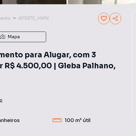
mento
AP5875_HMN
Mapa
ento para Alugar, com 3
or R$ 4.500,00 | Gleba Palhano,
R
anheiros
100 m²
útil