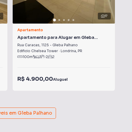
4
17
Apartamento
Apa
Apartamento para Alugar em Gleba
Ap
Palhano
Pa
Rua Caracas
,
1125
-
Gleba Palhano
Rua
Edificio Chelsea Tower
·
Londrina
,
PR
Con
100
m²
3
2
2
R$
R$ 4.900,00
Aluguel
Con
veis em
Gleba Palhano