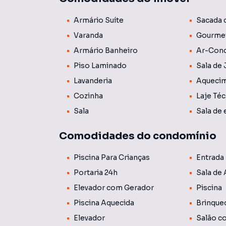
📍 Localização Privilegiada:
Armário Suíte
Sacada 
Localizado na Gleba Palhano, uma das regiões 
shopping, supermercados, farmácias, escolas e
Varanda
Gourme
Armário Banheiro
Ar-Cond
✨ Lazer:
Piso Laminado
Sala de 
O condomínio oferece estrutura completa com p
playground, proporcionando conforto, segurança
Lavanderia
Aquecim
Cozinha
Laje Téc
💡 Informações Importantes:
Sala
Sala de 
O valor do condomínio divulgado é uma média
mensais do edifício. As tarifas de água e gás 
Comodidades do condomínio
cobradas juntamente com o boleto do condom
Piscina Para Crianças
Entrada 
Portaria 24h
Sala de
Elevador com Gerador
Piscina
Piscina Aquecida
Brinque
Elevador
Salão c