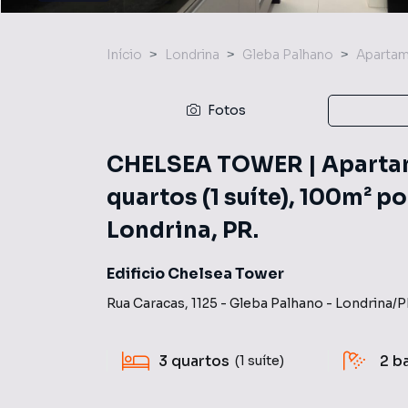
Início
Londrina
Gleba Palhano
Aparta
Fotos
CHELSEA TOWER | Apartam
quartos (1 suíte), 100m² p
Londrina, PR.
Edificio Chelsea Tower
Rua Caracas
,
1125
-
Gleba Palhano
-
Londrina
/
P
3
quartos
2
b
(1 suíte)