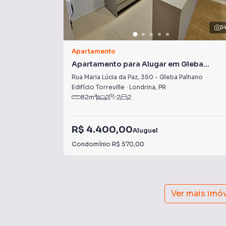
3
Apartamento
Apartamento para Alugar em Gleba
Palhano
Rua Maria Lúcia da Paz
,
350
-
Gleba Palhano
Edifício Torreville
·
Londrina
,
PR
82
m²
2
2
2
R$ 4.400,00
Aluguel
Condomínio
R$ 570,00
Ver mais imó