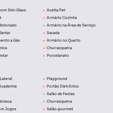
com Skin Glass
Aceita Pet
mais valorizadas de Londrina, próximo ao Lago Igapó,
 diversos serviços essenciais.
t
Armário Cozinha
icionado
Armário na Área de Serviço
Jantar
Sacada
ortaria 24 horas, salão de festas, academia, piscina e
 e qualidade de vida para toda a família.
ento a Gás
Armário no Quarto
nica
Churrasqueira
estar
Porcelanato
 aproximada, podendo variar conforme as despesas
não estão incluídas nessa média e geralmente são
ínio.
Lateral
Playground
 Academia
Portão Eletrônico
Salão de Festas
doteca
Churrasqueira
om Jogos
Salão gourmet