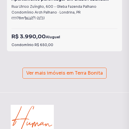
Palhano
Rua Ulrico Zuínglio
,
600
-
Gleba Fazenda Palhano
Condomínio Arch Palhano
·
Londrina
,
PR
78
m²
2
2
1
R$ 3.990,00
Aluguel
Condomínio
R$ 650,00
Ver mais imóveis em
Terra Bonita