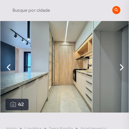
42
Início
Londrina
Terra Bonita
Apartamento