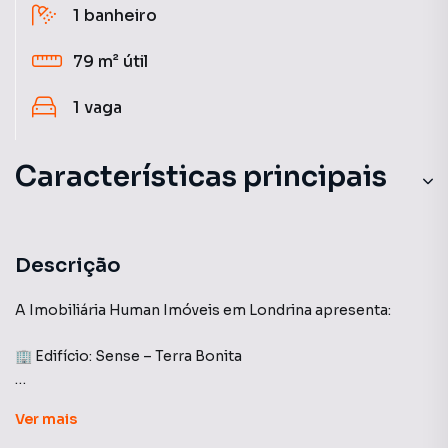
1
banheiro
79 m²
útil
1
vaga
Características principais
Piscina
Porcelanato
Descrição
Portaria 24h
A Imobiliária Human Imóveis em Londrina apresenta:
Andar Alto
🏢 Edifício: Sense – Terra Bonita
Aquecimento a Gás
Apartamento com 79 m² de área privativa, ideal para quem
Ver
mais
busca conforto, modernidade e praticidade. O imóvel