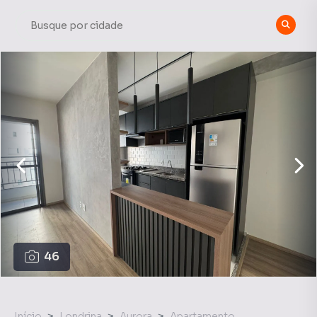
46
Início
Londrina
Aurora
Apartamento