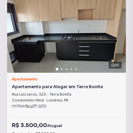
40
Apartamento
Apartamento para Alugar em Terra Bonita
Rua Luiz Lerco
,
323
-
Terra Bonita
Condomínio Mind
·
Londrina
,
PR
70
m²
2
2
1
R$ 3.500,00
Aluguel