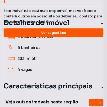
oportunidades!
Este imóvel não está mais disponível, mas você pode
conferir outros em nosso site ou deixar seu contato para
Detalhes do imóvel
receber mais informações.
Ver sugestões
3
quartos
(3 suítes)
5
banheiros
232 m²
útil
4
vagas
Características principais
Veja outros imóveis nesta região