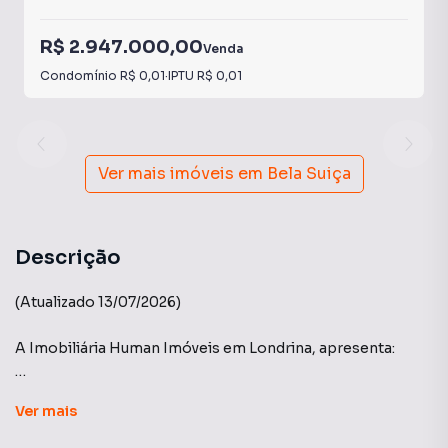
R$ 2.947.000,00
Venda
Condomínio
R$ 0,01
·
IPTU
R$ 0,01
Ver mais imóveis em
Bela Suiça
Descrição
(Atualizado 13/07/2026)
A Imobiliária Human Imóveis em Londrina, apresenta:
Edifício Lakeside - Construtora A.Yoshii
Ver
mais
Apartamento com 3 suítes e 4 vagas em uma das áreas