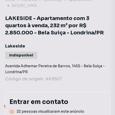
AP0281_HMN
LAKESIDE - Apartamento com 3
quartos à venda, 232 m² por R$
2.850.000 - Bela Suiça - Londrina/PR
Lakeside
Indisponível
Avenida Adhemar Pereira de Barros
,
1455
-
Bela Suiça
-
Londrina
/
PR
Código de origem:
AP3507
Entrar em contato
Você pode encontrar novas
22 pessoas visualizaram este anúncio