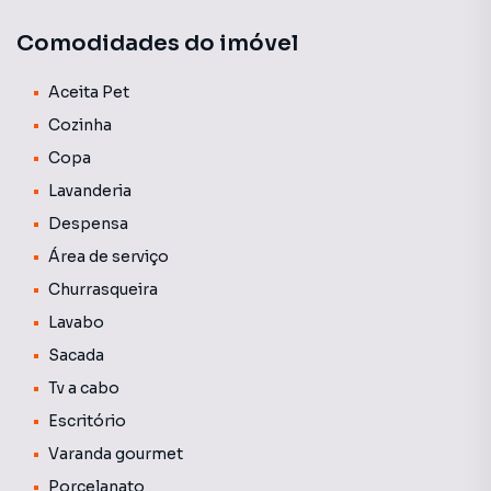
mais nobres de Londrina. Com vista privilegiada, área de
Comodidades do imóvel
lazer completa de opções para a família, em um bairro
residencial com fácil acesso às principais avenidas, é a
opção ideal para você!
Aceita Pet
Cozinha
Copa
Lavanderia
Despensa
Área de serviço
Churrasqueira
Lavabo
Sacada
Tv a cabo
Escritório
Varanda gourmet
Porcelanato