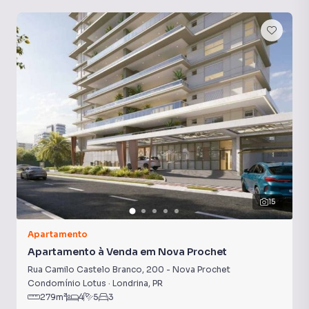
15
Apartamento
Apartamento à Venda em Nova Prochet
Rua Camilo Castelo Branco
,
200
-
Nova Prochet
Condomínio Lotus
·
Londrina
,
PR
279
m²
4
5
3