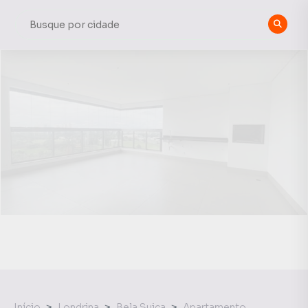
Início
Londrina
Bela Suiça
Apartamento