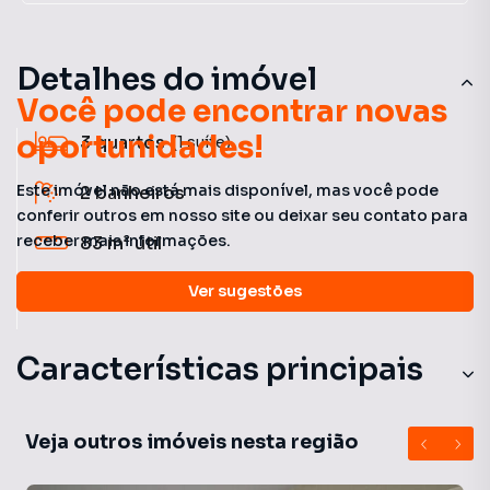
Detalhes do imóvel
Você pode encontrar novas
oportunidades!
3
quartos
(1 suíte)
Este imóvel não está mais disponível, mas você pode
2
banheiros
conferir outros em nosso site ou deixar seu contato para
receber mais informações.
83 m²
útil
Ver sugestões
2
vagas
Características principais
Com Lavanderia Coletiva
Veja outros imóveis nesta região
Ar-Condicionado