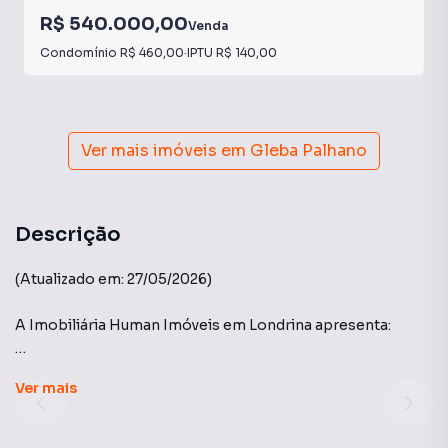
R$ 540.000,00
Venda
Condomínio
R$ 460,00
·
IPTU
R$ 140,00
Ver mais imóveis em
Gleba Palhano
Descrição
(Atualizado em: 27/05/2026)
A Imobiliária Human Imóveis em Londrina apresenta:
🏢Edifício: Crystal Place - Construtora Artenge
Ver
mais
Apartamento amplo e com excelente distribuição, ideal
para o seu conforto. O imóvel conta com 3 quartos bem