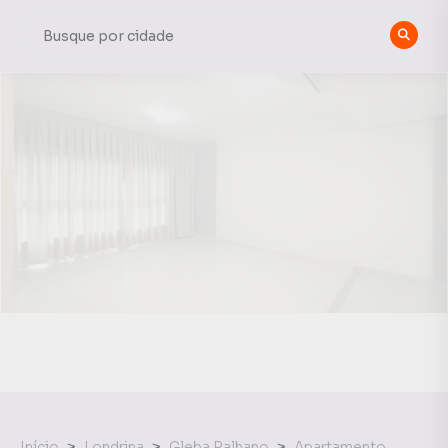
Início
Londrina
Gleba Palhano
Apartamento