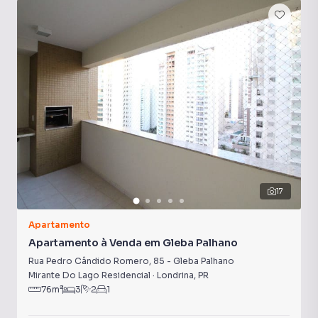
Quadra Poliesportiva
Portaria 24h
Sala de Academia
17
Apartamento
Apartamento à Venda em Gleba Palhano
Rua Pedro Cândido Romero
,
85
-
Gleba Palhano
Mirante Do Lago Residencial
·
Londrina
,
PR
76
m²
3
2
1