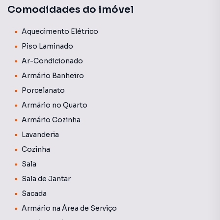
Comodidades do imóvel
valorização. Apartamento com 3 quartos sendo 1 suíte, ar
condicionado na sala, completo nos planejados, gesso,
iluminação, cozinha com revestimento em pastilha e
Aquecimento Elétrico
equipada com cooktop e forno, sacada com churrasqueira
Piso Laminado
e fechamento em screenGlass. Agende uma visita!
Ar-Condicionado
Armário Banheiro
Porcelanato
Armário no Quarto
Armário Cozinha
Lavanderia
Cozinha
Sala
Sala de Jantar
Sacada
Armário na Área de Serviço