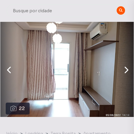
22
Início
Londrina
Terra Bonita
Apartamento