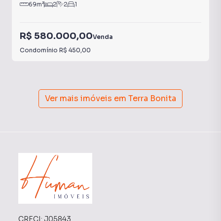
69
m²
2
2
1
R$ 580.000,00
Venda
Condomínio
R$ 450,00
Ver mais imóveis em
Terra Bonita
CRECI:
J05843