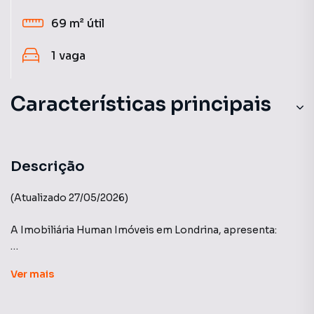
69 m²
útil
1
vaga
Características principais
Piscina
Ar-Condicionado
Descrição
Sala de Academia
(Atualizado 27/05/2026)
Andar Alto
A Imobiliária Human Imóveis em Londrina, apresenta:
Sacada com Skin Glass
Edifício Acqua Royal - Construtora Vanguard.
Ver
mais
More perto do Shopping Catuaí e as principais
Universidades de Londrina, uma região em crescimento e