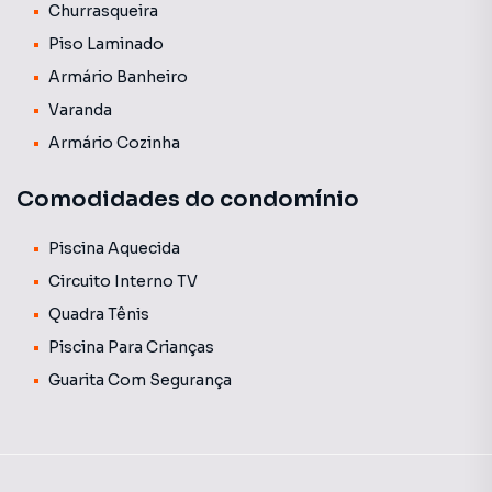
Churrasqueira
📍 Localização Privilegiada:
Piso Laminado
Localizada em região tranquila e valorizada, com fácil
Armário Banheiro
acesso a mercados, escolas, serviços e às principais vias
Varanda
da cidade, garantindo praticidade no dia a dia.
Armário Cozinha
💡 Informações Importantes:
O valor do condomínio é uma média aproximada, podendo
Comodidades do condomínio
variar conforme as despesas mensais. Tarifas individuais
poderão ser cobradas conforme consumo.
Piscina Aquecida
Circuito Interno TV
Quadra Tênis
Piscina Para Crianças
Guarita Com Segurança