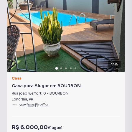
Guarita Com Segurança
35
Casa
Casa para Alugar em BOURBON
Rua joao weffort
,
0
-
BOURBON
Londrina
,
PR
155
m²
2
2
3
R$ 6.000,00
Aluguel