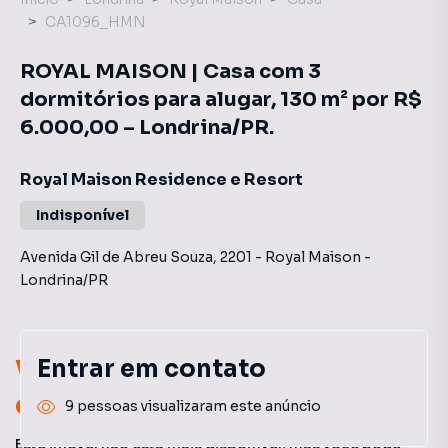
CA1096_HMN
ROYAL MAISON | Casa com 3
dormitórios para alugar, 130 m² por R$
6.000,00 – Londrina/PR.
Royal Maison Residence e Resort
Indisponível
Avenida Gil de Abreu Souza
,
2201
-
Royal Maison
-
Londrina
/
PR
Você pode encontrar novas
Entrar em contato
oportunidades!
9 pessoas visualizaram este anúncio
Este imóvel não está mais disponível, mas você pode