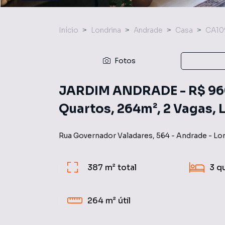
Início
Londrina
Andrade
Casa
CA1
Fotos
JARDIM ANDRADE - R$ 960
Quartos, 264m², 2 Vagas,
Rua Governador Valadares
,
564
-
Andrade
-
Lo
387 m²
total
3
q
264 m²
útil