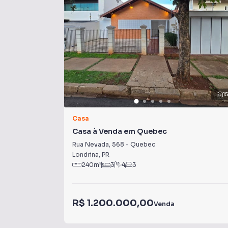
• Cozinha planejada
• Área de serviço funcional
• Espaço gourmet nos fundos, ideal para receb
Uma excelente oportunidade para quem busca c
1
Casa
Casa à Venda em Quebec
Rua Nevada
,
568
-
Quebec
Londrina
,
PR
240
m²
3
4
3
R$ 1.200.000,00
Venda