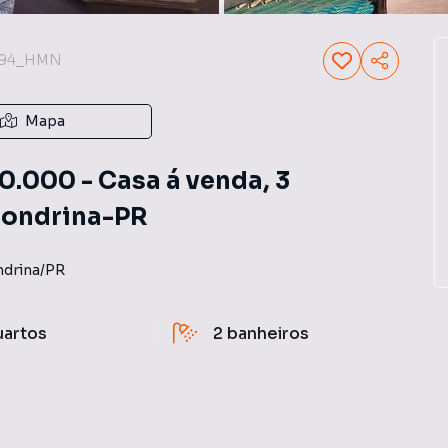
094_HMN
Mapa
.000 - Casa á venda, 3
 Londrina-PR
ndrina
/
PR
uartos
2
banheiros