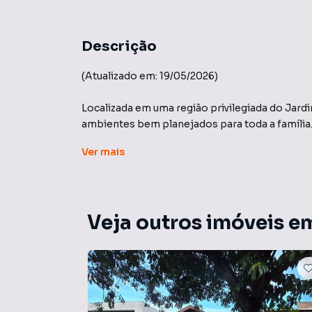
Descrição
(Atualizado em: 19/05/2026)
Localizada em uma região privilegiada do Jard
ambientes bem planejados para toda a família
Informações do imóvel:
Ver
mais
• Área do terreno: 387,15 m²
• Área construída: 264,09 m²
Veja outros imóveis e
Diferenciais do imóvel:
• Ambientes climatizados
• Sala espaçosa e aconchegante
• Charmoso jardim de inverno
• Lavabo
• 3 dormitórios amplos, sendo 1 suíte