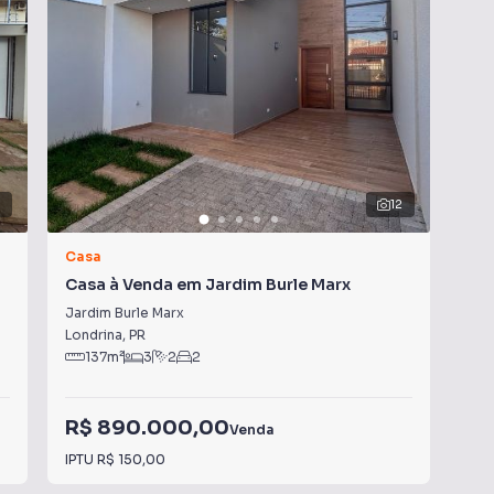
er amigos e família
onforto, praticidade e ótima localização.
5
12
Casa
Ca
Casa à Venda em Jardim Burle Marx
Cas
Jardim Burle Marx
Rua
Londrina
,
PR
Con
137
m²
3
2
2
R$ 890.000,00
R$
Venda
IPTU
R$ 150,00
Con