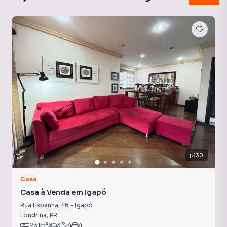
lavabo e uma ampla área integrada que une sala, cozinha e
espaço gourmet, proporcionando praticidade e elegância
no dia a dia. Casa possui uma área externa perfeita para
receber amigos e familiares. O imóvel ainda dispõe de
lavanderia, despensa e garagem coberta para 2 carros. Um
projeto completo, que alia sofisticação, funcionalidade e
bem-estar em um ambiente planejado para viver com
tranquilidade e segurança.
30
Casa
Casa à Venda em Igapó
Rua Espanha
,
46
-
Igapó
Londrina
,
PR
231
m²
3
4
4