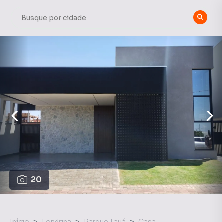
20
Início
Londrina
Parque Tauá
Casa