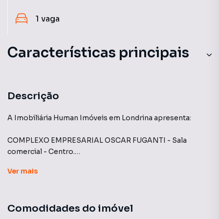
1
vaga
Características principais
Elevador
Escritório
Descrição
Divisória
A Imobiliária Human Imóveis em Londrina apresenta:
Portaria 24 Horas
COMPLEXO EMPRESARIAL OSCAR FUGANTI - Sala
comercial - Centro.
Ver
mais
Sala comercial com 44m², composta por 2 salas e uma
recepção, ideal para escritórios, consultórios ou
atendimento personalizado. Ambiente bem distribuído e
Comodidades do imóvel
pronto para receber sua empresa! Valor de locação: R$