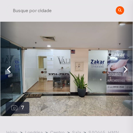
7
Início
Londrina
Centro
Sala
SA0445_HMN