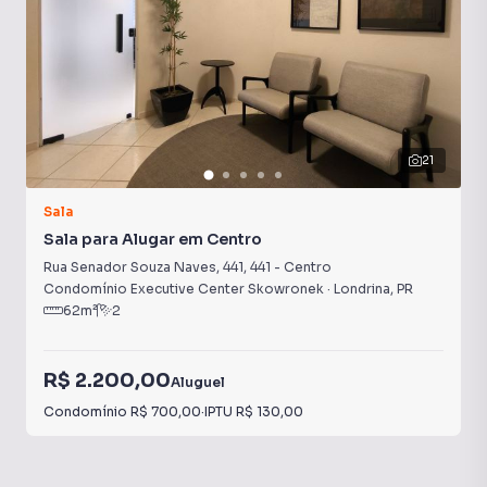
21
Sala
Sala para Alugar em Centro
Rua Senador Souza Naves, 441
,
441
-
Centro
Condomínio Executive Center Skowronek
·
Londrina
,
PR
62
m²
2
R$ 2.200,00
Aluguel
Condomínio
R$ 700,00
·
IPTU
R$ 130,00