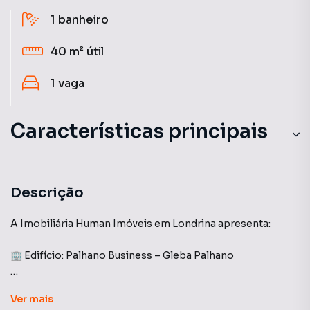
1
banheiro
40 m²
útil
1
vaga
Características principais
Portaria 24 Horas
Sala de Reunião
Descrição
Auditório
A Imobiliária Human Imóveis em Londrina apresenta:
Portão Eletrônico
🏢 Edifício: Palhano Business – Gleba Palhano
Elevador
Sala comercial com 40 m² de área útil, oferecendo um
Ver
mais
ambiente moderno, funcional e bem iluminado, ideal para