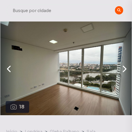
18
Início
Londrina
Gleba Palhano
Sala