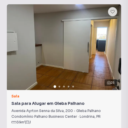
podendo variar conforme as despesas mensais do
edifício. As tarifas de água e gás não estão incluídas nessa
média e geralmente são cobradas juntamente com o
boleto do condomínio.
25
Sala
Sala para Alugar em Gleba Palhano
Avenida Ayrton Senna da Silva
,
200
-
Gleba Palhano
Condomínio Palhano Business Center
·
Londrina
,
PR
39
m²
1