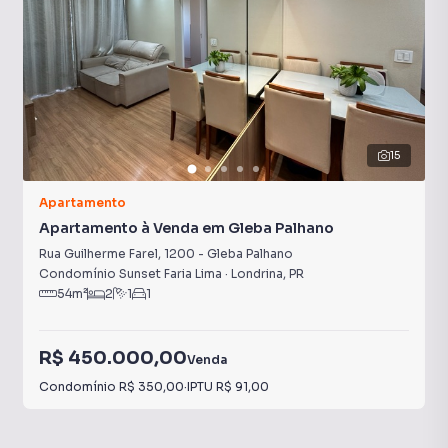
15
Apartamento
Apartamento à Venda em Gleba Palhano
Rua Guilherme Farel
,
1200
-
Gleba Palhano
Condomínio Sunset Faria Lima
·
Londrina
,
PR
54
m²
2
1
1
R$ 450.000,00
Venda
Condomínio
R$ 350,00
·
IPTU
R$ 91,00