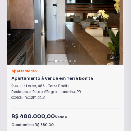
22
Apartamento
Apartamento à Venda em Terra Bonita
Rua Luiz Lerco
,
455
-
Terra Bonita
Residencial Pateo Allegro
·
Londrina
,
PR
63
m²
2
2
1
R$ 480.000,00
Venda
Condomínio
R$ 380,00