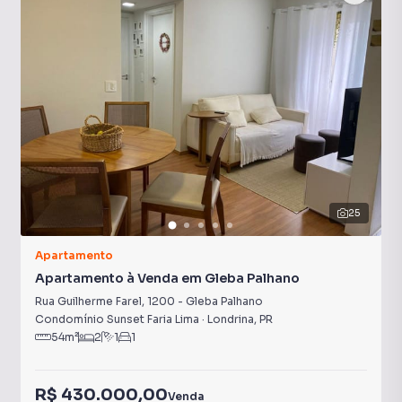
25
Apartamento
Apartamento à Venda em Gleba Palhano
Rua Guilherme Farel
,
1200
-
Gleba Palhano
Condomínio Sunset Faria Lima
·
Londrina
,
PR
54
m²
2
1
1
R$ 430.000,00
Venda