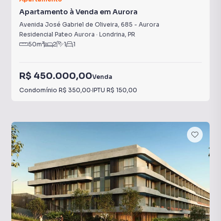
Apartamento à Venda em Aurora
Avenida José Gabriel de Oliveira
,
685
-
Aurora
Residencial Pateo Aurora
·
Londrina
,
PR
50
m²
2
1
1
R$ 450.000,00
Venda
Condomínio
R$ 350,00
·
IPTU
R$ 150,00