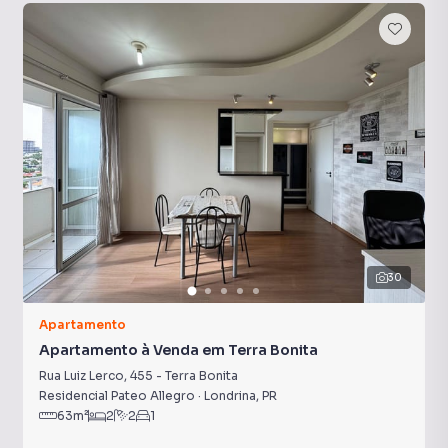
30
Apartamento
Apartamento à Venda em Terra Bonita
Rua Luiz Lerco
,
455
-
Terra Bonita
Residencial Pateo Allegro
·
Londrina
,
PR
63
m²
2
2
1