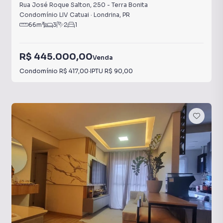
Rua José Roque Salton
,
250
-
Terra Bonita
Condomínio LIV Catuai
·
Londrina
,
PR
66
m²
3
2
1
R$ 445.000,00
Venda
Condomínio
R$ 417,00
·
IPTU
R$ 90,00