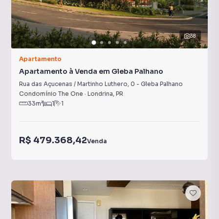
38
Apartamento
Apartamento à Venda em Gleba Palhano
Rua das Açucenas / Martinho Luthero
,
0
-
Gleba Palhano
Condomínio The One
·
Londrina
,
PR
33
m²
1
1
R$ 479.368,42
Venda