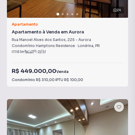
24
Apartamento
Apartamento à Venda em Aurora
Rua Manoel Alves dos Santos
,
225
-
Aurora
Condomínio Hamptons Residence
·
Londrina
,
PR
51
m²
2
2
1
R$ 449.000,00
Venda
Condomínio
R$ 310,00
·
IPTU
R$ 100,00