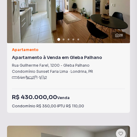
28
Apartamento
Apartamento à Venda em Gleba Palhano
Rua Guilherme Farel
,
1200
-
Gleba Palhano
Condomínio Sunset Faria Lima
·
Londrina
,
PR
54
m²
2
1
2
R$ 430.000,00
Venda
Condomínio
R$ 350,00
·
IPTU
R$ 110,00