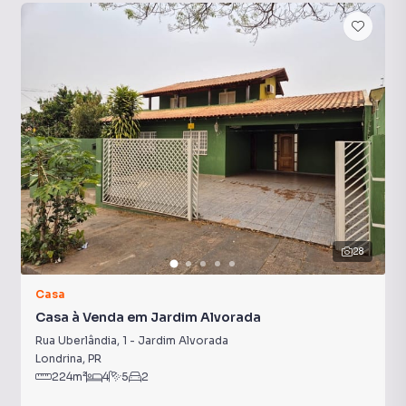
28
Casa
Casa à Venda em Jardim Alvorada
Rua Uberlândia
,
1
-
Jardim Alvorada
Londrina
,
PR
224
m²
4
5
2