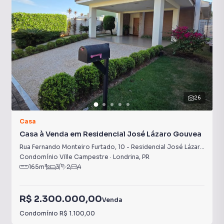
26
Casa
Casa à Venda em Residencial José Lázaro Gouvea
Rua Fernando Monteiro Furtado
,
10
-
Residencial José Lázaro Gouvea
Condomínio Ville Campestre
·
Londrina
,
PR
165
m²
3
2
4
R$ 2.300.000,00
Venda
Condomínio
R$ 1.100,00