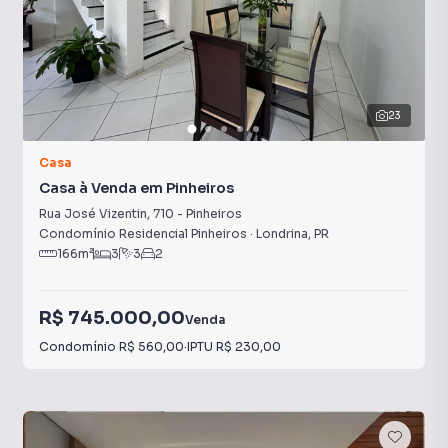
23
Casa
Casa à Venda em Pinheiros
Rua José Vizentin
,
710
-
Pinheiros
Condomínio Residencial Pinheiros
·
Londrina
,
PR
166
m²
3
3
2
R$ 745.000,00
Venda
Condomínio
R$ 560,00
·
IPTU
R$ 230,00