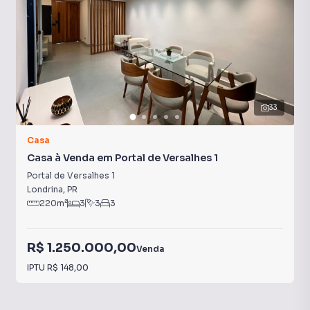
33
Casa
Casa à Venda em Portal de Versalhes 1
Portal de Versalhes 1
Londrina
,
PR
220
m²
3
3
3
R$ 1.250.000,00
Venda
IPTU
R$ 148,00