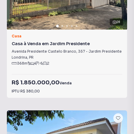
28
Casa
Casa à Venda em Jardim Presidente
Avenida Presidente Castelo Branco
,
357
-
Jardim Presidente
Londrina
,
PR
368
m²
4
6
2
R$ 1.850.000,00
Venda
IPTU
R$ 380,00