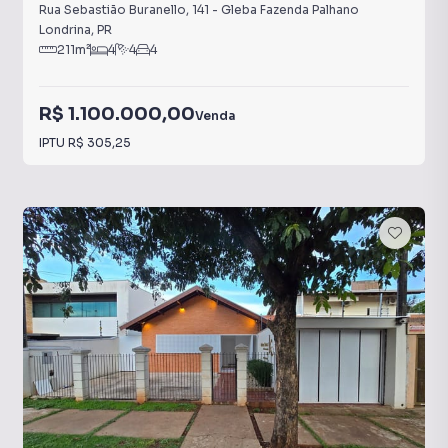
Rua Sebastião Buranello
,
141
-
Gleba Fazenda Palhano
Londrina
,
PR
211
m²
4
4
4
R$ 1.100.000,00
Venda
IPTU
R$ 305,25