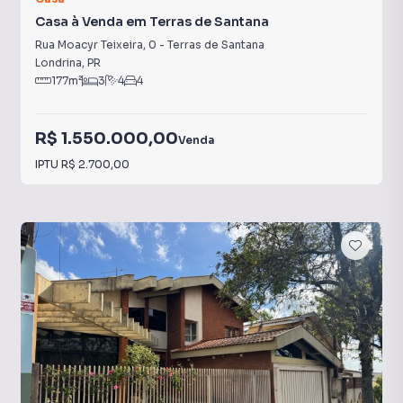
Casa à Venda em Terras de Santana
Rua Moacyr Teixeira
,
0
-
Terras de Santana
Londrina
,
PR
177
m²
3
4
4
R$ 1.550.000,00
Venda
IPTU
R$ 2.700,00