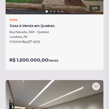
15
Casa
Casa à Venda em Quebec
Rua Nevada
,
568
-
Quebec
Londrina
,
PR
240
m²
3
4
3
R$ 1.200.000,00
Venda