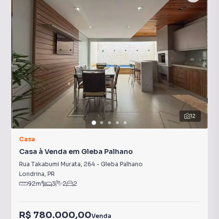
12
Casa
Casa à Venda em Gleba Palhano
Rua Takabumi Murata
,
264
-
Gleba Palhano
Londrina
,
PR
92
m²
3
2
2
R$ 780.000,00
Venda