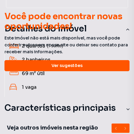
Você pode encontrar novas
oportunidades!
Detalhes do imóvel
Este imóvel não está mais disponível, mas você pode
conferir outros em nosso site ou deixar seu contato para
2
quartos
(1 suíte)
receber mais informações.
2
banheiros
Ver sugestões
69 m²
útil
1
vaga
Características principais
Churrasqueira
Veja outros imóveis nesta região
Decorado