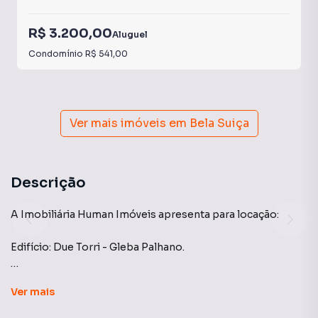
R$ 3.200,00
Aluguel
Condomínio
R$ 541,00
Ver mais imóveis em
Bela Suiça
Descrição
A Imobiliária Human Imóveis apresenta para locação:
Edifício: Due Torri - Gleba Palhano.
Um empreendimento consolidado que une a tranquilidade
Ver
mais
de um bairro nobre com a conveniência de estar a poucos
minutos de tudo. Perfeito para quem busca morar com