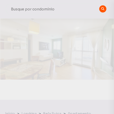
Início
Londrina
Bela Suiça
Apartamento