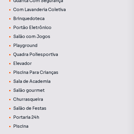
Guarita Com Segurança
academia, salão de festas e espaços de convivência bem
cuidados.
Com Lavanderia Coletiva
Brinquedoteca
O valor do condomínio divulgado é uma média aproximada,
Portão Eletrônico
podendo variar conforme as despesas mensais do
edifício. As tarifas de água e gás não estão incluídas nessa
Salão com Jogos
média e geralmente são cobradas juntamente com o
Playground
boleto do condomínio.
Quadra Poliesportiva
Elevador
Piscina Para Crianças
Sala de Academia
Salão gourmet
Churrasqueira
Salão de Festas
Portaria 24h
Piscina