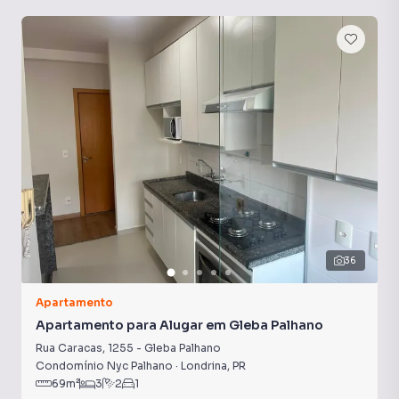
Ar-Condicionado
Sacada
36
Apartamento
Apartamento para Alugar em Gleba Palhano
Rua Caracas
,
1255
-
Gleba Palhano
Condomínio Nyc Palhano
·
Londrina
,
PR
69
m²
3
2
1