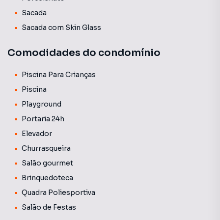
edifício. As tarifas de água e gás não estão incluídas nessa
Sacada
média e geralmente são cobradas juntamente com o
boleto do condomínio.
Sacada com Skin Glass
Comodidades do condomínio
Piscina Para Crianças
Piscina
Playground
Portaria 24h
Elevador
Churrasqueira
Salão gourmet
Brinquedoteca
Quadra Poliesportiva
Salão de Festas