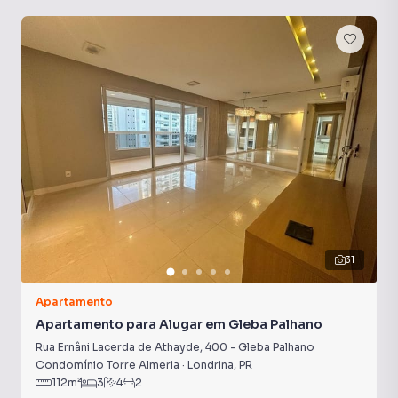
Ar-Condicionado
Churrasqueira
Armário Cozinha
31
Apartamento
Apartamento para Alugar em Gleba Palhano
Rua Ernâni Lacerda de Athayde
,
400
-
Gleba Palhano
Condomínio Torre Almeria
·
Londrina
,
PR
112
m²
3
4
2