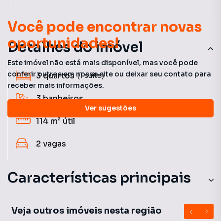
Você pode encontrar novas
oportunidades!
Detalhes do imóvel
Este imóvel não está mais disponível, mas você pode
conferir outros em nosso site ou deixar seu contato para
3
quartos
(1 suíte)
receber mais informações.
3
banheiros
Ver sugestões
114 m²
útil
2
vagas
Características principais
Churrasqueira
Veja outros imóveis nesta região
Portaria 24h