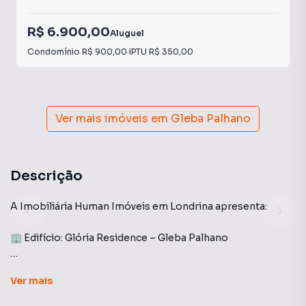
R$ 6.900,00
Aluguel
Condomínio
R$ 900,00
·
IPTU
R$ 350,00
Ver mais imóveis em
Gleba Palhano
Descrição
A Imobiliária Human Imóveis em Londrina apresenta:
🏢 Edifício: Glória Residence – Gleba Palhano
Apartamento de **alto padrão**, com **114 m²**, semi
Ver
mais
mobiliado e completo em **armários planejados**,
oferecendo sofisticação, conforto e excelente