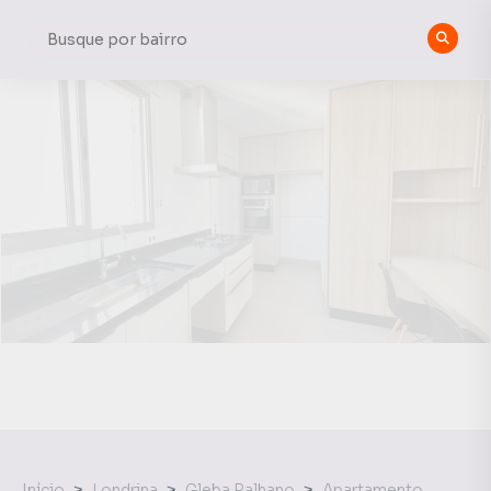
Início
Londrina
Gleba Palhano
Apartamento