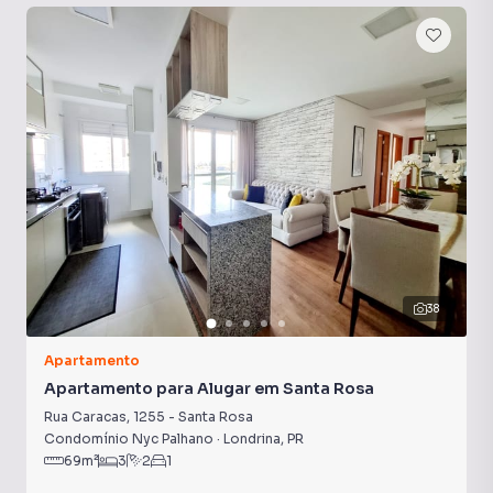
38
Apartamento
Apartamento para Alugar em Santa Rosa
Rua Caracas
,
1255
-
Santa Rosa
Condomínio Nyc Palhano
·
Londrina
,
PR
69
m²
3
2
1