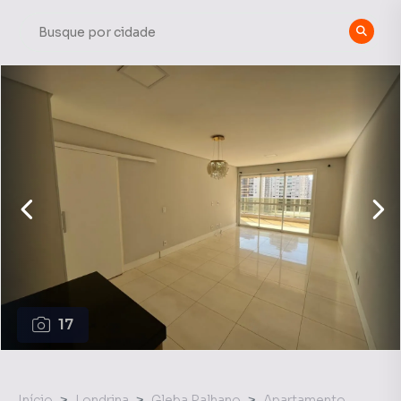
17
Início
Londrina
Gleba Palhano
Apartamento