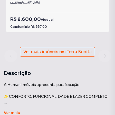
69
m²
3
2
1
R$ 2.600,00
Aluguel
Condomínio
R$ 557,00
Ver mais imóveis em
Terra Bonita
Descrição
A Human Imóveis apresenta para locação:
✨ CONFORTO, FUNCIONALIDADE E LAZER COMPLETO
🏢 Edifício: Upper Jardim Botânico – Terra Bonita
Ver
mais