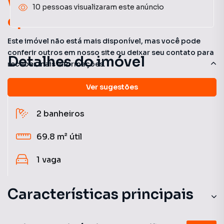
Você pode encontrar novas
10 pessoas visualizaram este anúncio
oportunidades!
Este imóvel não está mais disponível, mas você pode
conferir outros em nosso site ou deixar seu contato para
Detalhes do imóvel
receber mais informações.
Ver sugestões
3
quartos
(1 suíte)
2
banheiros
69.8 m²
útil
1
vaga
Características principais
Brinquedoteca