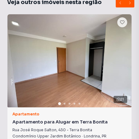
Veja outros imóveis nesta região
Portaria 24h
Armário Cozinha
Playground
Sala de Academia
21
Apartamento
Apartamento para Alugar em Terra Bonita
Rua José Roque Salton
,
430
-
Terra Bonita
Condomínio Upper Jardim Botânico
·
Londrina
,
PR