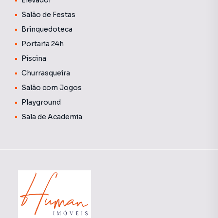
Elevador
mercadinho, proporcionando conforto e qualidade de vida
Salão de Festas
para toda a família.
Brinquedoteca
💡 Informações Importantes:
Portaria 24h
O valor do condomínio divulgado é uma média aproximada,
Piscina
podendo variar conforme as despesas mensais do
edifício. As tarifas de água e gás não estão incluídas nessa
Churrasqueira
média e geralmente são cobradas juntamente com o
Salão com Jogos
boleto do condomínio.
Playground
Sala de Academia