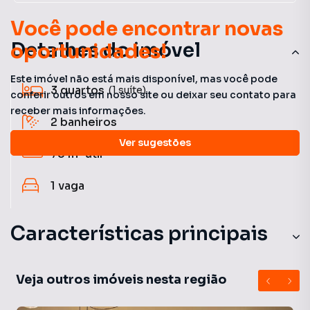
Você pode encontrar novas
Detalhes do imóvel
oportunidades!
Este imóvel não está mais disponível, mas você pode
3
quartos
(1 suíte)
conferir outros em nosso site ou deixar seu contato para
receber mais informações.
2
banheiros
Ver sugestões
75 m²
útil
1
vaga
Características principais
Veja outros imóveis nesta região