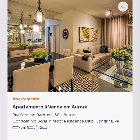
31
Apartamento
Apartamento à Venda em Aurora
Rua Fermino Barbosa
,
50
-
Aurora
Condomínio Solar Mirador Residence Club
·
Londrina
,
PR
75
m²
3
2
1