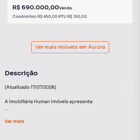
R$ 690.000,00
Venda
Condomínio
R$ 450,00
·
IPTU
R$ 150,00
Ver mais imóveis em
Aurora
Descrição
(Atualizado 17/07/2026)
A imobiliária Human Imóveis apresenta:
Edifício Solar Mirador - Construtora Yticon
Ver
mais
Este apartamento no Solar Mirador oferece um espaço
moderno e aconchegante, perfeito para quem busca