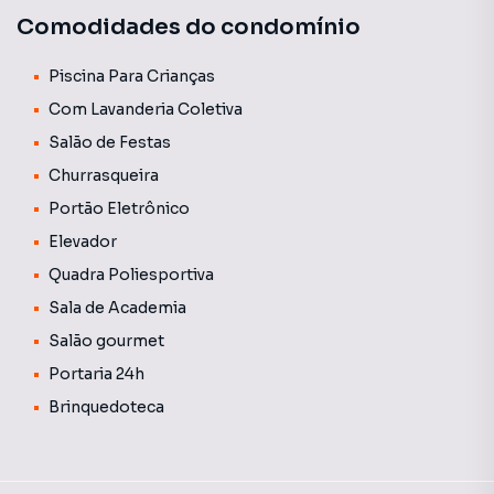
bem-estar e conveniência. A região é estratégica, próxima
Comodidades do condomínio
a supermercados, escolas, restaurantes e com fácil acesso
às principais avenidas da cidade.
Piscina Para Crianças
Uma oportunidade de morar com estilo, conforto e
Com Lavanderia Coletiva
qualidade de vida.
Salão de Festas
Churrasqueira
Portão Eletrônico
Elevador
Quadra Poliesportiva
Sala de Academia
Salão gourmet
Portaria 24h
Brinquedoteca