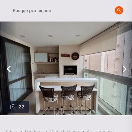
22
Início
Londrina
Gleba Palhano
Apartamento