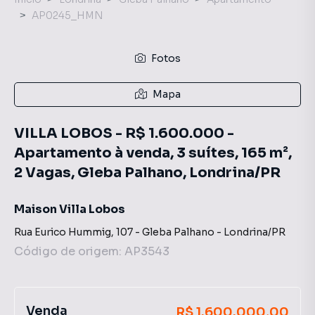
AP0245_HMN
Fotos
Mapa
VILLA LOBOS - R$ 1.600.000 -
Apartamento à venda, 3 suítes, 165 m²,
2 Vagas, Gleba Palhano, Londrina/PR
Maison Villa Lobos
Rua Eurico Hummig
,
107
-
Gleba Palhano
-
Londrina
/
PR
Código de origem:
AP3543
Venda
R$ 1.600.000,00