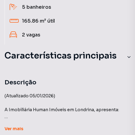
5
banheiros
165.86 m²
útil
2
vagas
Características principais
Churrasqueira
Varanda gourmet
Descrição
Sacada com Skin Glass
(Atualizado 05/01/2026)
Ar-Condicionado
A Imobiliária Human Imóveis em Londrina, apresenta:
Sala de Jantar
Edifício Maison Villa Lobos - Construtora A.Yoshii
Ver
mais