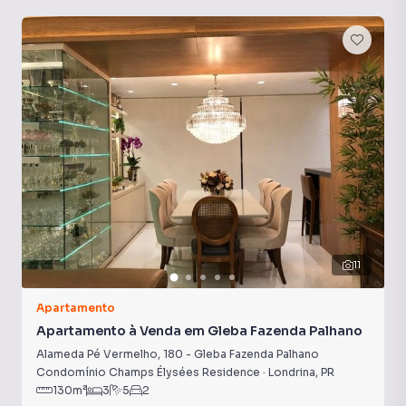
11
Apartamento
Apartamento à Venda em Gleba Fazenda Palhano
Alameda Pé Vermelho
,
180
-
Gleba Fazenda Palhano
Condomínio Champs Élysées Residence
·
Londrina
,
PR
130
m²
3
5
2