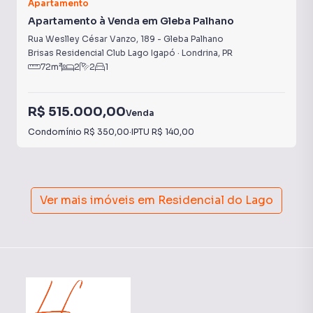
Apartamento
Apartamento à Venda em Gleba Palhano
Rua Weslley César Vanzo
,
189
-
Gleba Palhano
Brisas Residencial Club Lago Igapó
·
Londrina
,
PR
72
m²
2
2
1
R$ 515.000,00
Venda
Condomínio
R$ 350,00
·
IPTU
R$ 140,00
Ver mais imóveis em
Residencial do Lago