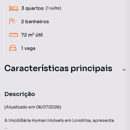
3
quartos
(1 suíte)
2
banheiros
72 m²
útil
1
vaga
Características principais
Varanda gourmet
Portaria 24h
Descrição
Sala de Academia
(Atualizado em 06/07/2026)
Sacada com Skin Glass
A Imobiliária Human Imóveis em Londrina, apresenta: