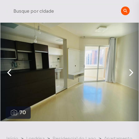
70
Início
Londrina
Residencial do Lago
Apartamento