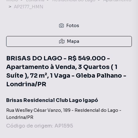
AP2177_HMN
Fotos
Mapa
BRISAS DO LAGO - R$ 549.000 -
Apartamento à Venda, 3 Quartos ( 1
Suíte ), 72 m², 1 Vaga - Gleba Palhano -
Londrina/PR
Brisas Residencial Club Lago Igapó
Rua Weslley César Vanzo
,
189
-
Residencial do Lago
-
Londrina
/
PR
Código de origem:
AP1595