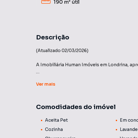
190 m²
útil
Descrição
(Atualizado 02/03/2026)
A Imobiliária Human Imóveis em Londrina, apr
Condomínio Royal Forest - Construtora Teixe
Ver
mais
Casa térrea com 03 suítes, churrasqueira, ar 
Comodidades do imóvel
Se você está em busca de conforto, segurança
Royal Forest é uma excelente escolha. Localiz
Aceita Pet
Em cond
condomínio oferece uma experiência única pa
Cozinha
Lavande
Vamos Conhecer?