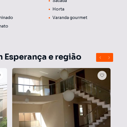
Sacada
Horta
minado
Varanda gourmet
nato
m Esperança e região