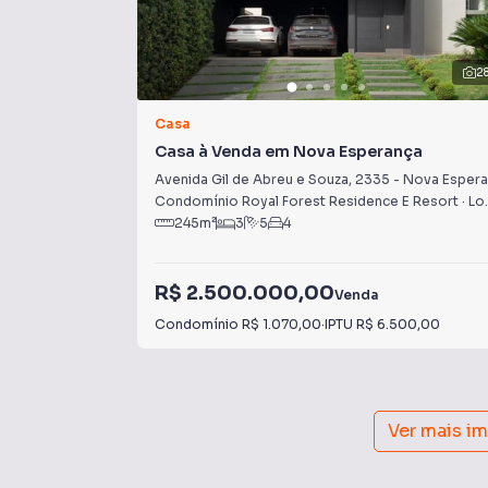
2
Casa
Casa à Venda em Nova Esperança
Avenida Gil de Abreu e Souza
,
2335
-
Nova Esperança
Condomínio Royal Forest Residence E Resort
·
Londrina
245
m²
3
5
4
R$ 2.500.000,00
Venda
Condomínio
R$ 1.070,00
·
IPTU
R$ 6.500,00
Ver mais i