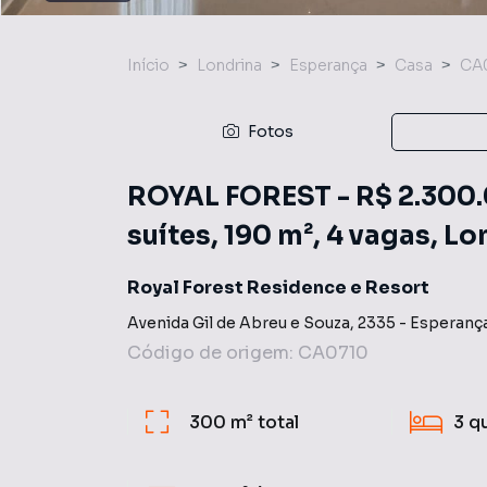
Início
Londrina
Esperança
Casa
CA
Fotos
ROYAL FOREST - R$ 2.300.0
suítes, 190 m², 4 vagas, L
Royal Forest Residence e Resort
Avenida Gil de Abreu e Souza
,
2335
-
Esperanç
Código de origem:
CA0710
300 m²
total
3
q