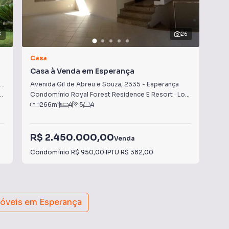
8
26
Casa
Ca
Casa à Venda em Esperança
Cas
Re
Avenida Gil de Abreu e Souza
,
2335
-
Esperança
Ave
,
PR
Condomínio Royal Forest Residence E Resort
·
Londrina
,
PR
Con
266
m²
4
5
4
R$ 2.450.000,00
R$
Venda
Condomínio
R$ 950,00
·
IPTU
R$ 382,00
Con
móveis em
Esperança