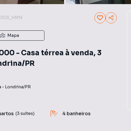
0103_HMN
Mapa
00 - Casa térrea à venda, 3
ondrina/PR
a
-
Londrina
/
PR
uartos
4
banheiros
(3 suítes)