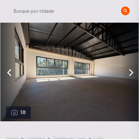
18
Início
Londrina
Jardim do Lago
Loja