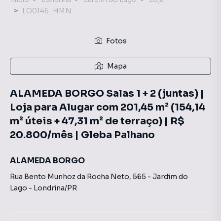
LO0146_HMN
Fotos
Mapa
ALAMEDA BORGO Salas 1 + 2 (juntas) |
Loja para Alugar com 201,45 m² (154,14
m² úteis + 47,31 m² de terraço) | R$
20.800/mês | Gleba Palhano
ALAMEDA BORGO
Rua Bento Munhoz da Rocha Neto
,
565
-
Jardim do
Lago
-
Londrina
/
PR