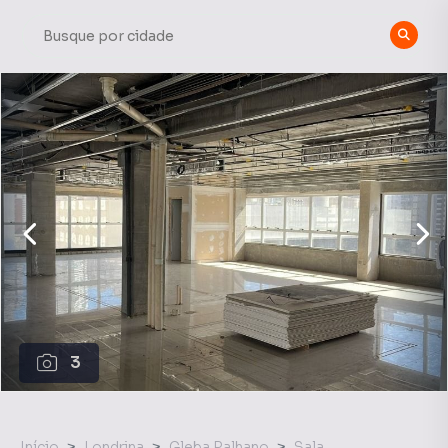
3
Início
Londrina
Gleba Palhano
Sala