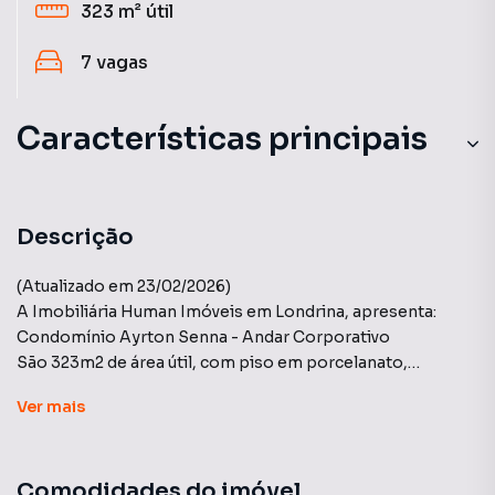
323 m²
útil
7
vagas
Características principais
Descrição
(Atualizado em 23/02/2026)
A Imobiliária Human Imóveis em Londrina, apresenta:
Condomínio Ayrton Senna - Andar Corporativo
São 323m2 de área útil, com piso em porcelanato,
oferecendo total privacidade e um espaço
Ver
mais
completamente personalizável para atender as
necessidades da sua empresa! Conta com localização
estratégica, disponibilizando de 7 vagas de garagem
Comodidades do imóvel
privativa e estacionamento rotativo. Agende uma visita e