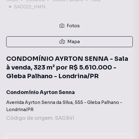
SA0022_HMN
Fotos
Mapa
CONDOMÍNIO AYRTON SENNA - Sala
à venda, 323 m² por R$ 5.610.000 -
Gleba Palhano - Londrina/PR
Condomínio Ayrton Senna
Avenida Ayrton Senna da Silva
,
555
-
Gleba Palhano
-
Londrina
/
PR
Código de origem:
SA0341