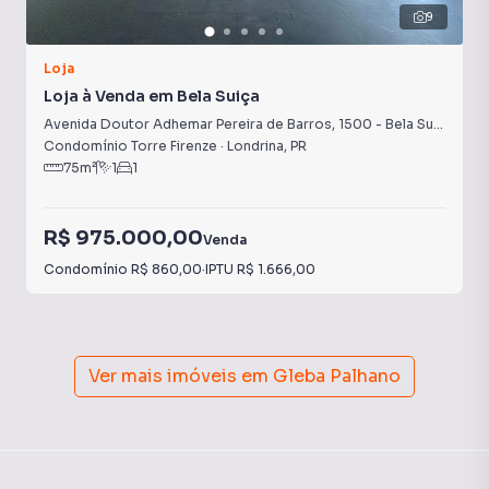
9
Loja
Loja à Venda em Bela Suiça
Avenida Doutor Adhemar Pereira de Barros
,
1500
-
Bela Suiça
Condomínio Torre Firenze
·
Londrina
,
PR
75
m²
1
1
R$ 975.000,00
Venda
Condomínio
R$ 860,00
·
IPTU
R$ 1.666,00
Ver mais imóveis em
Gleba Palhano