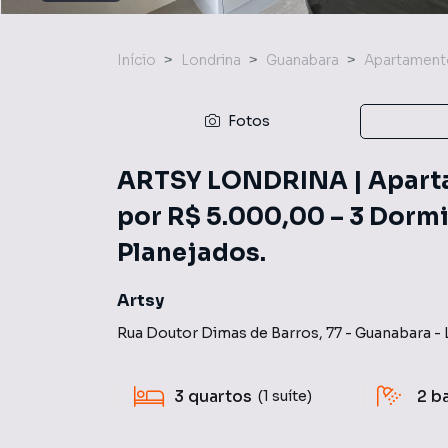
Início
Londrina
Guanabara
Apartament
Fotos
ARTSY LONDRINA | Aparta
por R$ 5.000,00 – 3 Dormi
Planejados.
Artsy
Rua Doutor Dimas de Barros
,
77
-
Guanabara
-
3
quartos
2
b
(1 suíte)