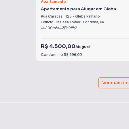
Apartamento
Apartamento para Alugar em Gleba
Palhano
Rua Caracas
,
1125
-
Gleba Palhano
Edificio Chelsea Tower
·
Londrina
,
PR
100
m²
3
2
2
R$ 4.500,00
Aluguel
Condomínio
R$ 896,02
Ver mais i