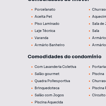
Porcelanato
Churras
📍 Localização Privilegiada: O Artsy Londrina 
fácil acesso a comércios, serviços e às princi
Aceita Pet
Aquecim
lugar.
Piso Laminado
Sala de 
Laje Técnica
Sala
Comodidades do condomínio:
* Piscina Adulto;
Varanda
Armário
* Piscina Infantil;
Armário Banheiro
Armário
* Quadra Poliesportiva
* Espaço Gourmet;
Comodidades do condomínio
* Espaço Gourmet com piscina privativa;
* Sala de jogos;
Com Lavanderia Coletiva
Portaria
* Coworking;
Salão gourmet
Piscina
* Brinquedoteca;
Quadra Poliesportiva
Churras
* Playground;
* Academia;
Brinquedoteca
Piscina 
* Lavanderia;
Salão com Jogos
Circuito
* Bicicletário.
Piscina Aquecida