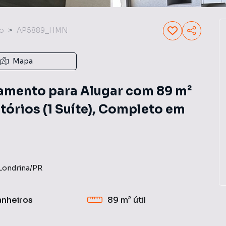
o
AP5889_HMN
Mapa
mento para Alugar com 89 m²
tórios (1 Suíte), Completo em
Londrina
/
PR
anheiros
89 m²
útil