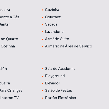
queira
Cozinha
está localizado em uma região estratégica da cidade, com
pais vias, unindo mobilidade e conveniência em um só
ento a Gás
Gourmet
Jantar
Sacada
Lavanderia
 no Quarto
Armário Suíte
 Cozinha
Armário na Área de Serviço
 24h
Sala de Academia
Playground
queira
Elevador
Para Crianças
Salão de Festas
 Interno TV
Portão Eletrônico