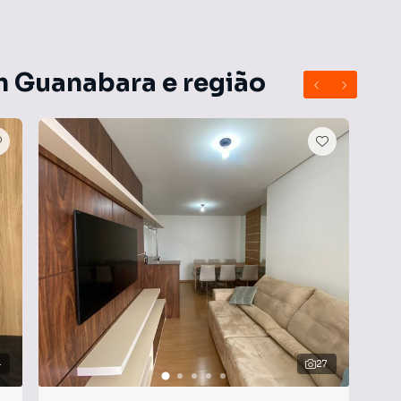
omínio divulgado é uma média aproximada, podendo
o. As tarifas de água e gás não estão incluídas nessa
 com o boleto do condomínio.
m Guanabara e região
4
27