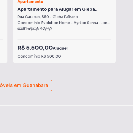
Apartamento
Apa
Apartamento para Alugar em Gleba
Ap
Palhano
Rua Caracas
,
550
-
Gleba Palhano
Rua
Condomínio Evolution Home - Ayrton Senna
·
Londrina
,
PR
Con
81
m²
3
2
2
R$ 5.500,00
R$
Aluguel
Condomínio
R$ 500,00
Con
móveis em
Guanabara