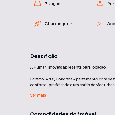
2
vagas
Por
Churrasqueira
Ace
Descrição
A Human Imóveis apresenta para locação:
Edifício: Artsy Londrina Apartamento com des
conforto, praticidade e um estilo de vida urban
Ver
mais
Descrição do Apartamento: Ambientes bem dist
completo em armários planejados, sala com p
forno. Banheiros com armários e box, Sacada 
Comodidades do imóvel
pia de apoio com armários, 2 vagas de garagem