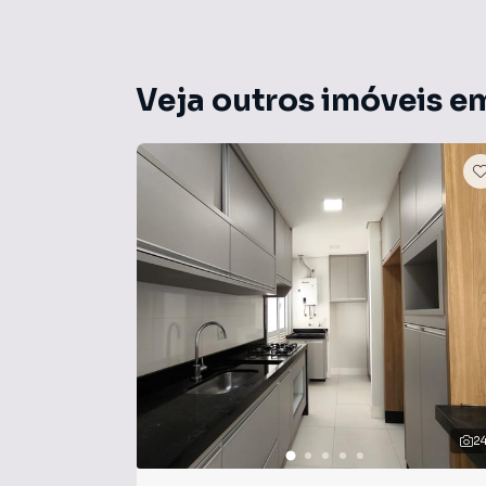
💡 Informações Importantes: O valor do cond
variar conforme as despesas mensais do edifíci
média e geralmente são cobradas juntamente
Veja outros imóveis e
2