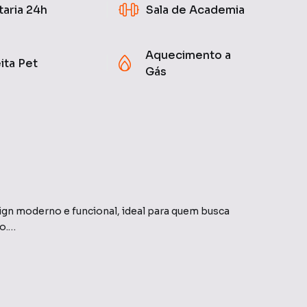
taria 24h
Sala de Academia
Aquecimento a
ita Pet
Gás
ign moderno e funcional, ideal para quem busca
o.
ribuídos. Possui 3 dormitórios, sendo 1 suíte
ainel de TV, cozinha completa com armários, cooktop e
ampla com churrasqueira e screenglass, além de possuir
.