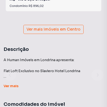
Condomínio
R$ 896,02
Ver mais imóveis em
Centro
Descrição
A Human Imóveis em Londrina apresenta:
Flat Loft Exclusivo no Slaviero Hotel Londrina
Conforto, praticidade e a estrutura completa de um hotel 4
Ver
mais
estrelas, aliados à privacidade e ao espaço de um loft
totalmente equipado. Com 43 m², este flat oferece
praticamente o dobro da área de um quarto de hotel
Comodidades do imóvel
convencional, sendo uma excelente opção para moradia,