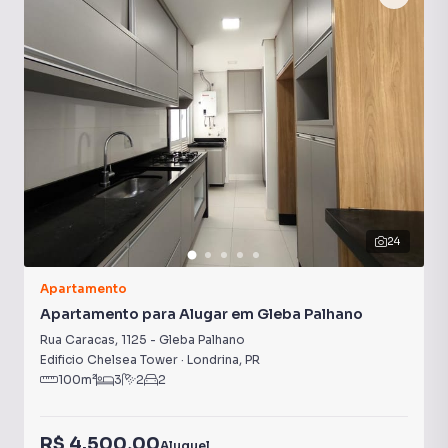
Ar-Condicionado
Decorado
24
Apartamento
Apartamento para Alugar em Gleba Palhano
Rua Caracas
,
1125
-
Gleba Palhano
Edificio Chelsea Tower
·
Londrina
,
PR
100
m²
3
2
2
R$ 4.500,00
Aluguel