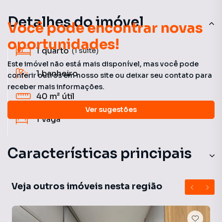
Detalhes do imóvel
Você pode encontrar novas
oportunidades!
1
quarto
(1 suíte)
Este imóvel não está mais disponível, mas você pode
1
banheiro
conferir outros em nosso site ou deixar seu contato para
receber mais informações.
40 m²
útil
Ver sugestões
1
vaga
Características principais
Sala de Academia
Veja outros imóveis nesta região
Aquecimento a Gás
Piscina