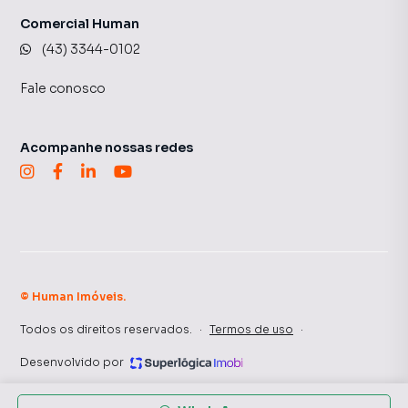
Se você procura conforto, praticidade e uma localização
estratégica em Londrina, este flat reúne tudo isso em um
Comercial Human
único lugar.
(43) 3344-0102
Fale conosco
Acompanhe nossas redes
©
Human Imóveis
.
Todos os direitos reservados.
·
Termos de uso
·
Desenvolvido por