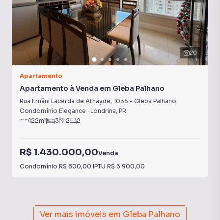
20
Apartamento
Apartamento à Venda em Gleba Palhano
Rua Ernâni Lacerda de Athayde
,
1035
-
Gleba Palhano
Condomínio Elegance
·
Londrina
,
PR
122
m²
3
2
2
R$ 1.430.000,00
Venda
Condomínio
R$ 800,00
·
IPTU
R$ 3.900,00
Ver mais imóveis em
Gleba Palhano