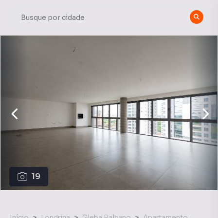
19
Início
Londrina
Gleba Palhano
Apartamento