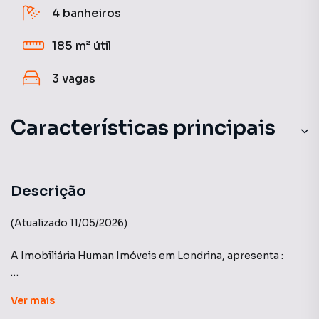
4
banheiros
185 m²
útil
3
vagas
Características principais
Cozinha
Portaria 24h
Descrição
Aquecimento a Gás
(Atualizado 11/05/2026)
Andar Alto
A Imobiliária Human Imóveis em Londrina, apresenta :
Sala de Jantar
Acabamentos já definidos junto a construtora no mais alto
Ver
mais
padrão disponível. 03 suites, suite master com closet, 03