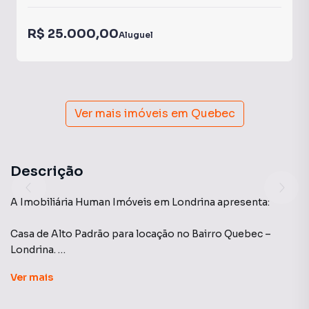
R$ 25.000,00
Aluguel
Ver mais imóveis em
Quebec
Descrição
A Imobiliária Human Imóveis em Londrina apresenta:
Casa de Alto Padrão para locação no Bairro Quebec –
Londrina.
Ver
mais
Se você busca conforto, exclusividade e uma localização
privilegiada, esta casa é perfeita para você! Situada no