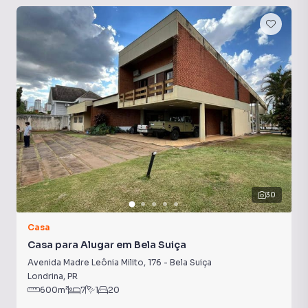
Lavanderia
Churrasqueira
Armário Cozinha
30
Casa
Casa para Alugar em Bela Suiça
Avenida Madre Leônia Milito
,
176
-
Bela Suiça
Londrina
,
PR
600
m²
7
1
20