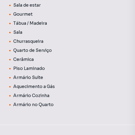
Sala de estar
Entre em contato para mais informações sobre preço e
condições. Não perca a chance de viver em uma casa que
Gourmet
reúne beleza, conforto e funcionalidade. Agende uma visita
Tábua / Madeira
e venha conhecer seu novo lar!
Sala
Churrasqueira
Quarto de Serviço
Cerâmica
Piso Laminado
Armário Suíte
Aquecimento a Gás
Armário Cozinha
Armário no Quarto