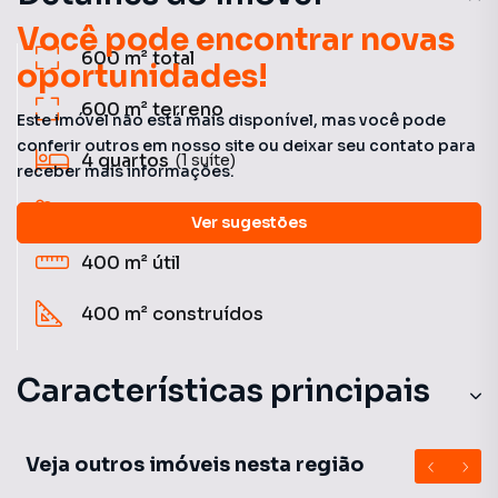
Você pode encontrar novas
600 m²
total
oportunidades!
600 m²
terreno
Este imóvel não está mais disponível, mas você pode
conferir outros em nosso site ou deixar seu contato para
4
quartos
(1 suíte)
receber mais informações.
5
banheiros
Ver sugestões
400 m²
útil
400 m²
construídos
Características principais
Ar-Condicionado
Veja outros imóveis nesta região
Piscina