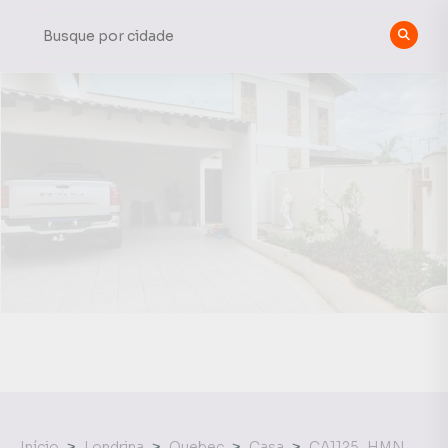
Início
Londrina
Quebec
Casa
CA1125_HMN